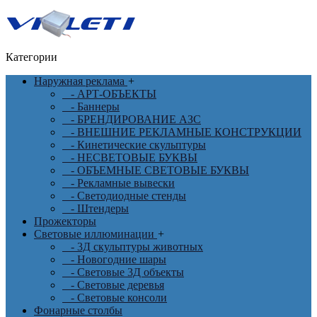
Категории
Наружная реклама
+
- АРТ-ОБЪЕКТЫ
- Баннеры
- БРЕНДИРОВАНИЕ АЗС
- ВНЕШНИЕ РЕКЛАМНЫЕ КОНСТРУКЦИИ
- Кинетические скульптуры
- НЕСВЕТОВЫЕ БУКВЫ
- ОБЪЕМНЫЕ СВЕТОВЫЕ БУКВЫ
- Рекламные вывески
- Светодиодные стенды
- Штендеры
Прожекторы
Световые иллюминации
+
- 3Д скульптуры животных
- Новогодние шары
- Световые 3Д объекты
- Световые деревья
- Световые консоли
Фонарные столбы