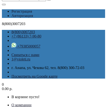
Регистрация
Авторизация
8(800)3007203
8(800)3007203
+7 (86133) 7-90-80
+79385000057
Связаться с нами
1@violeti.ru
г. Анапа, ул. Чехова 62, тел. 8(800) 300-72-03
Посмотреть на Google карте
0
0.00 р.
В корзине пусто!
О компании