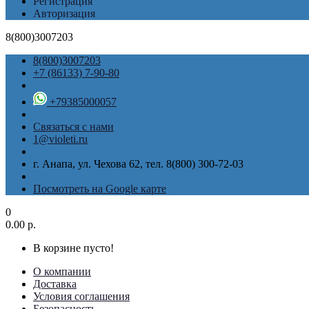
Регистрация
Авторизация
8(800)3007203
8(800)3007203
+7 (86133) 7-90-80
+79385000057
Связаться с нами
1@violeti.ru
г. Анапа, ул. Чехова 62, тел. 8(800) 300-72-03
Посмотреть на Google карте
0
0.00 р.
В корзине пусто!
О компании
Доставка
Условия соглашения
Безопасность