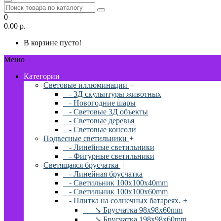
0
0.00 р.
В корзине пусто!
Меню
Категории
Световые иллюминации
+
- 3Д скульптуры животных
- Новогодние шары
- Световые 3Д объекты
- Световые деревья
- Световые консоли
Подвесные светильники
+
- Линейные светильники
- Фигурные светильники
Светящаяся брусчатка
+
- Линейная брусчатка
- Светильник 100x100x40mm
- Светильник 100x100x60mm
- Плитка на солнечных батареях.
+
↘ Брусчатка 98x98x60mm
↘ Брусчатка 198x98x60mm