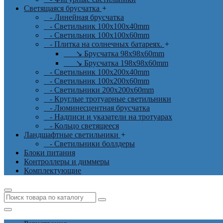
Светящаяся брусчатка
+
- Линейная брусчатка
- Светильник 100x100x40mm
- Светильник 100x100x60mm
- Плитка на солнечных батареях.
+
↘ Брусчатка 98x98x60mm
↘ Брусчатка 198x98x60mm
- Светильник 100x200x40mm
- Светильник 100x200x60mm
- Светильники 200x200x60mm
- Круглые тротуарные светильники
- Люминесцентная брусчатка
- Надписи и указатели на тротуарах
- Кольцо светящееся
Ландшафтные светильники
+
- Светильники боллдеры
Блоки питания
Контроллеры и диммеры
Комплектующие