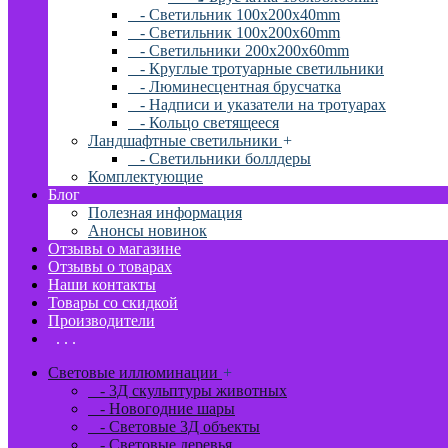
- Светильник 100x200x40mm
- Светильник 100x200x60mm
- Светильники 200x200x60mm
- Круглые тротуарные светильники
- Люминесцентная брусчатка
- Надписи и указатели на тротуарах
- Кольцо светящееся
Ландшафтные светильники
+
- Светильники боллдеры
Комплектующие
Блог
Полезная информация
Анонсы новинок
Отзывы о магазине
Отзывы о товарах
Наши контакты
Товары со скидкой
Производители
. . .
Световые иллюминации
+
- 3Д скульптуры животных
- Новогодние шары
- Световые 3Д объекты
- Световые деревья