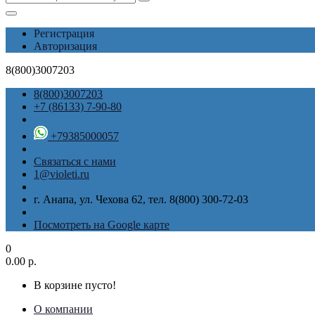
Регистрация
Авторизация
8(800)3007203
8(800)3007203
+7 (86133) 7-90-80
+79385000057
Связаться с нами
1@violeti.ru
г. Анапа, ул. Чехова 62, тел. 8(800) 300-72-03
Посмотреть на Google карте
0
0.00 р.
В корзине пусто!
О компании