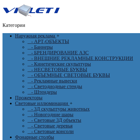
Категории
Наружная реклама
+
- АРТ-ОБЪЕКТЫ
- Баннеры
- БРЕНДИРОВАНИЕ АЗС
- ВНЕШНИЕ РЕКЛАМНЫЕ КОНСТРУКЦИИ
- Кинетические скульптуры
- НЕСВЕТОВЫЕ БУКВЫ
- ОБЪЕМНЫЕ СВЕТОВЫЕ БУКВЫ
- Рекламные вывески
- Светодиодные стенды
- Штендеры
Прожекторы
Световые иллюминации
+
- 3Д скульптуры животных
- Новогодние шары
- Световые 3Д объекты
- Световые деревья
- Световые консоли
Фонарные столбы