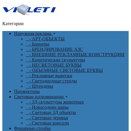
Категории
Наружная реклама
+
- АРТ-ОБЪЕКТЫ
- Баннеры
- БРЕНДИРОВАНИЕ АЗС
- ВНЕШНИЕ РЕКЛАМНЫЕ КОНСТРУКЦИИ
- Кинетические скульптуры
- НЕСВЕТОВЫЕ БУКВЫ
- ОБЪЕМНЫЕ СВЕТОВЫЕ БУКВЫ
- Рекламные вывески
- Светодиодные стенды
- Штендеры
Прожекторы
Световые иллюминации
+
- 3Д скульптуры животных
- Новогодние шары
- Световые 3Д объекты
- Световые деревья
- Световые консоли
Фонарные столбы