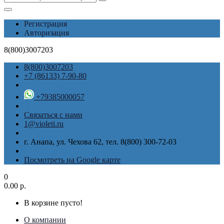
Регистрация
Авторизация
8(800)3007203
8(800)3007203
+7 (86133) 7-90-80
+79385000057
Связаться с нами
1@violeti.ru
г. Анапа, ул. Чехова 62, тел. 8(800) 300-72-03
Посмотреть на Google карте
0
0.00 р.
В корзине пусто!
О компании