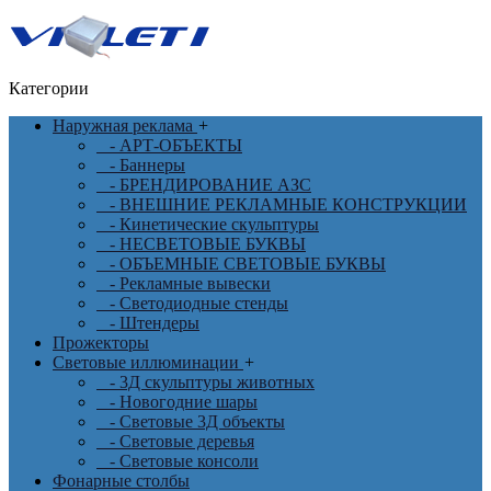
Категории
Наружная реклама
+
- АРТ-ОБЪЕКТЫ
- Баннеры
- БРЕНДИРОВАНИЕ АЗС
- ВНЕШНИЕ РЕКЛАМНЫЕ КОНСТРУКЦИИ
- Кинетические скульптуры
- НЕСВЕТОВЫЕ БУКВЫ
- ОБЪЕМНЫЕ СВЕТОВЫЕ БУКВЫ
- Рекламные вывески
- Светодиодные стенды
- Штендеры
Прожекторы
Световые иллюминации
+
- 3Д скульптуры животных
- Новогодние шары
- Световые 3Д объекты
- Световые деревья
- Световые консоли
Фонарные столбы