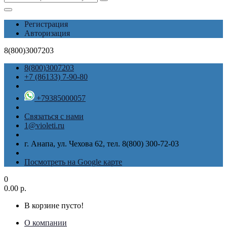
Регистрация
Авторизация
8(800)3007203
8(800)3007203
+7 (86133) 7-90-80
+79385000057
Связаться с нами
1@violeti.ru
г. Анапа, ул. Чехова 62, тел. 8(800) 300-72-03
Посмотреть на Google карте
0
0.00 р.
В корзине пусто!
О компании